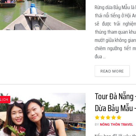
Rừng dừa Bảy Mẫu là k
thái nổi tiếng ở Hội 
sẽ được trải nghiệ
thúng tham quan khu
mướt giữa không gian
chiêm ngưỡng tiết 
đua ...
READ MORE
Tour Đà Nẵng 
LỊCH
Dừa Bảy Mẫu –
BY
NÔNG THÔN TRAVEL