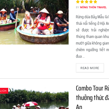
BY
NÔNG THÔN TRAVEL
Rừng dừa Bảy Mẫu là k
thái nổi tiếng ở Hội 
sẽ được trải nghiệ
thúng tham quan khu
mướt giữa không gian
chiêm ngưỡng tiết 
đua ...
READ MORE
Combo Tour R
LỊCH
thưởng thức đ
An