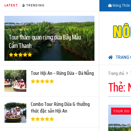
LATEST
TRENDING
Nông Thôn 
Tour thăm quan rừng dừa Bảy Mẫu
Cẩm Thanh
TRANG 
Tour Hội An – Rừng Dừa – Đà Nẵng
Trang chủ
Thẻ:
Combo Tour Rừng Dừa & thưởng
thức đặc sản Hội An
TOUR DU 