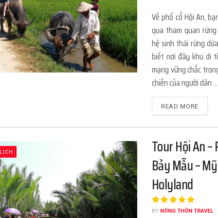
Về phố cổ Hội An, bạ
qua tham quan rừng
hệ sinh thái rừng dừ
biết nơi đây khu di t
mạng vững chắc trong
chiến của người dân ...
READ MORE
Tour Hội An –
LỊCH
Bảy Mẫu – Mỹ
Holyland
BY
NÔNG THÔN TRAVEL