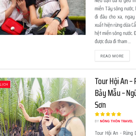
Nếu bạn đã lỡ yêu th
miền Tây sông nước, 
đi đâu cho xa, ngay 
xuất hiện rừng dừa C
hệt miền sông nước. 
được đưa đi tham ...
READ MORE
Tour Hội An –
LỊCH
Bảy Mẫu – Ng
Sơn
BY
NÔNG THÔN TRAVEL
Tour Hội An - Rừng