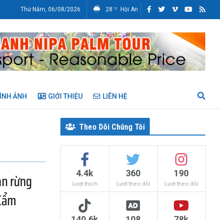
Thứ Năm, 06/08/2026
28
Hội An
°C
ÌNH ẢNH
GIỚI THIỆU
LIÊN HỆ
Theo Dõi Chúng Tôi
4.4k
360
190
an rừng
Lượt thích
Lượt theo dõi
Lượt theo dõi
Cẩm
140.6k
108
78k