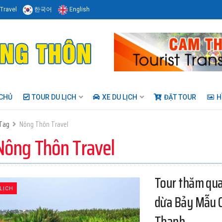
Travel
한국어
English
CHỦ
TOUR DU LỊCH
XE DU LỊCH
ĐẶT TOUR
H
Tag
Nông Thôn Travel
Nông Thôn Travel
Tour thăm qu
LỊCH
dừa Bảy Mẫu 
Thanh