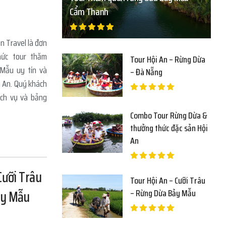
Cẩm Thanh
n Travel là đơn
hức tour thăm
Tour Hội An – Rừng Dừa
Mẫu uy tín và
– Đà Nẵng
i An. Quý khách
ịch vụ và bảng
Combo Tour Rừng Dừa &
thưởng thức đặc sản Hội
An
Cưỡi Trâu
Tour Hội An – Cưỡi Trâu
ảy Mẫu
– Rừng Dừa Bảy Mẫu