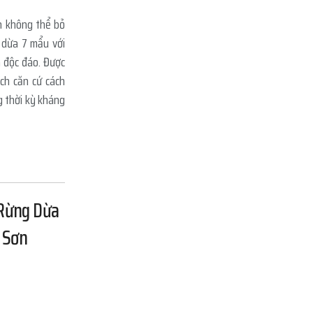
n không thể bỏ
 dừa 7 mẩu với
a độc đáo. Được
ích căn cứ cách
 thời kỳ kháng
 Rừng Dừa
 Sơn