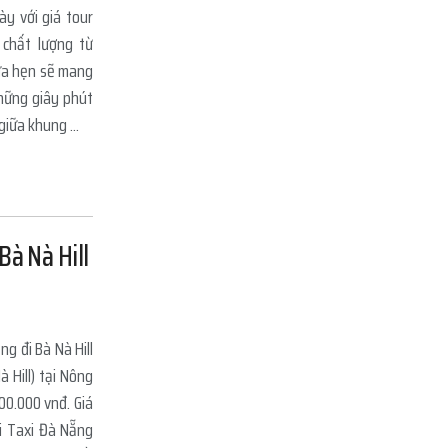
y với giá tour
 chất lượng từ
ứa hẹn sẽ mang
hững giây phút
giữa khung ...
Bà Nà Hill
ng đi Bà Nà Hill
à Hill) tại Nông
00.000 vnđ. Giá
i Taxi Đà Nẵng