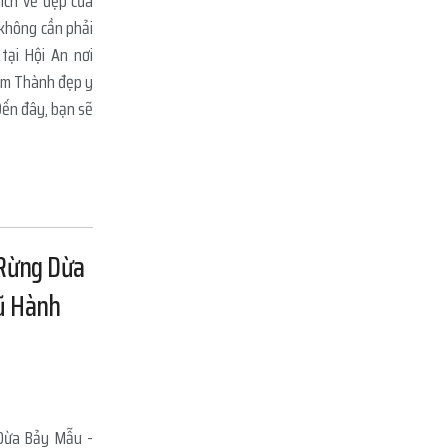
ích vẻ đẹp của
không cần phải
tại Hội An nơi
ẩm Thành đẹp y
Đến đây, bạn sẽ
 Rừng Dừa
ũ Hành
 Dừa Bảy Mẫu -