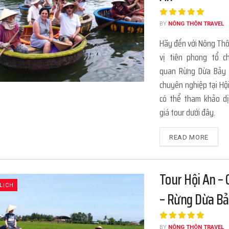
BY
NÔNG THÔN TRAVEL
Hãy đến với Nông Thô
vị tiên phong tổ c
quan Rừng Dừa Bảy 
chuyên nghiệp tại Hộ
có thể tham khảo d
giá tour dưới đây.
READ MORE
Tour Hội An – 
LỊCH
– Rừng Dừa B
BY
NÔNG THÔN TRAVEL