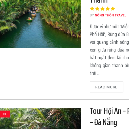
BY
NÔNG THÔN TRAVEL
Được ví như một "Miề
Phố Hội", Rừng dừa 
với quang cảnh sôn
xen giữa rừng dừa 
bát ngát đem lại ch
không gian thanh b
trải ...
READ MORE
Tour Hội An –
LỊCH
– Đà Nẵng