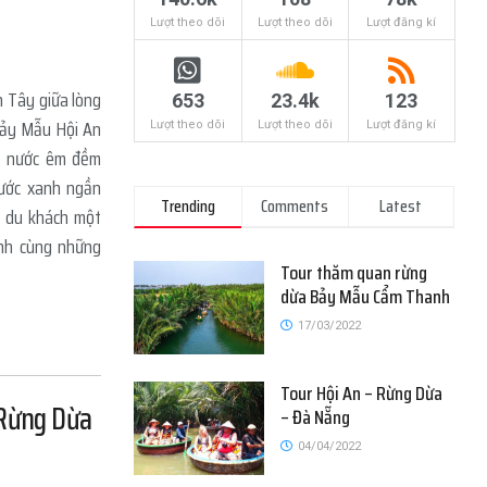
Lượt theo dõi
Lượt theo dõi
Lượt đăng kí
n Tây giữa lòng
653
23.4k
123
Bảy Mẫu Hội An
Lượt theo dõi
Lượt theo dõi
Lượt đăng kí
g nước êm đềm
nước xanh ngần
Trending
Comments
Latest
o du khách một
ình cùng những
Tour thăm quan rừng
dừa Bảy Mẫu Cẩm Thanh
17/03/2022
Tour Hội An – Rừng Dừa
 Rừng Dừa
– Đà Nẵng
04/04/2022