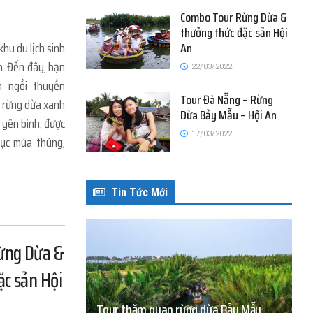
Combo Tour Rừng Dừa &
thưởng thức đặc sản Hội
An
hu du lịch sinh
An. Đến đây, bạn
22/03/2022
m ngồi thuyền
Tour Đà Nẵng – Rừng
 rừng dừa xanh
Dừa Bảy Mẫu – Hội An
 yên bình, được
17/03/2022
mục múa thúng,
Tin Tức Mới
ừng Dừa &
ặc sản Hội
Tour thăm quan rừng dừa Bảy Mẫu