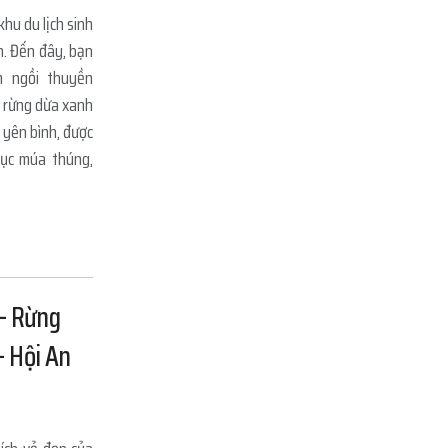
hu du lịch sinh
An. Đến đây, bạn
m ngồi thuyền
 rừng dừa xanh
 yên bình, được
mục múa thúng,
– Rừng
 Hội An