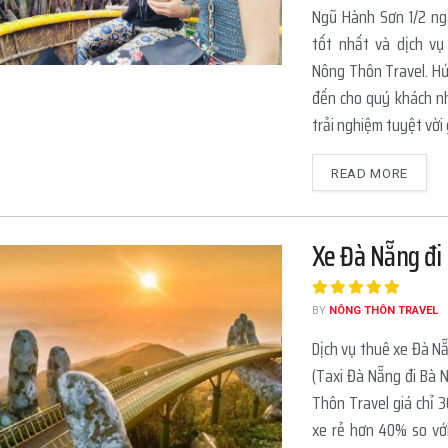
Ngũ Hành Sơn 1/2 ngà
tốt nhất và dịch vụ
Nông Thôn Travel. H
đến cho quý khách n
trải nghiệm tuyệt vời 
READ MORE
Xe Đà Nẵng đi 
BY
NÔNG THÔN TRAVEL
Dịch vụ thuê xe Đà Nẵ
(Taxi Đà Nẵng đi Bà N
Thôn Travel giá chỉ 3
xe rẻ hơn 40% so vớ