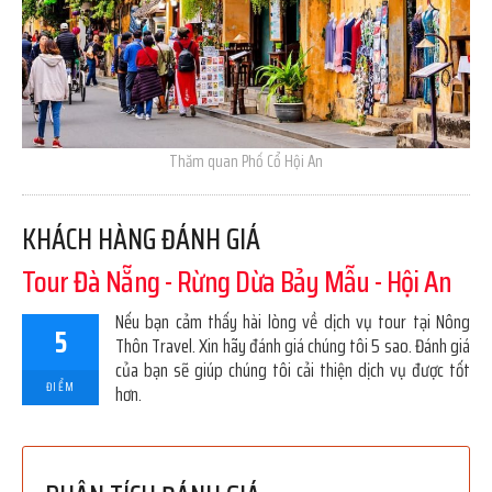
Thăm quan Phố Cổ Hội An
KHÁCH HÀNG ĐÁNH GIÁ
Tour Đà Nẵng - Rừng Dừa Bảy Mẫu - Hội An
Nếu bạn cảm thấy hài lòng về dịch vụ tour tại Nông
5
Thôn Travel. Xin hãy đánh giá chúng tôi 5 sao. Đánh giá
của bạn sẽ giúp chúng tôi cải thiện dịch vụ được tốt
ĐIỂM
hơn.