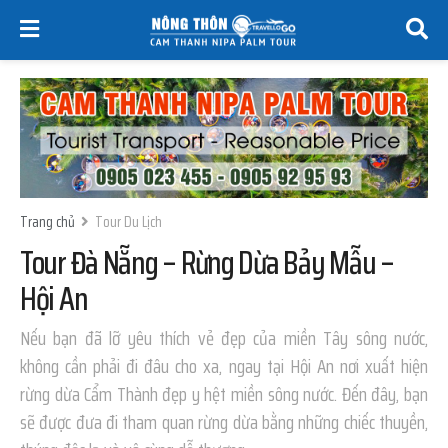
Trang chủ
Tour Du Lịch
Tour Đà Nẵng – Rừng Dừa Bảy Mẫu –
Hội An
Nếu bạn đã lỡ yêu thích vẻ đẹp của miền Tây sông nước,
không cần phải đi đâu cho xa, ngay tại Hội An nơi xuất hiện
rừng dừa Cẩm Thành đẹp y hệt miền sông nước. Đến đây, bạn
sẽ được đưa đi tham quan rừng dừa bằng những chiếc thuyền,