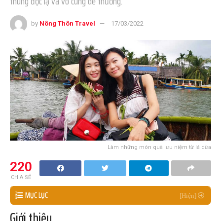
thúng độc lạ và vô cùng dễ thương.
by
Nông Thôn Travel
17/03/2022
Làm những món quà lưu niệm từ lá dừa
220
CHIA SẺ
MỤC LỤC
Giới thiệu