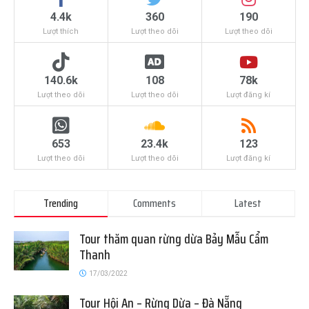
4.4k
360
190
Lượt thích
Lượt theo dõi
Lượt theo dõi
140.6k
108
78k
Lượt theo dõi
Lượt theo dõi
Lượt đăng kí
653
23.4k
123
Lượt theo dõi
Lượt theo dõi
Lượt đăng kí
Trending
Comments
Latest
Tour thăm quan rừng dừa Bảy Mẫu Cẩm
Thanh
17/03/2022
Tour Hội An – Rừng Dừa – Đà Nẵng