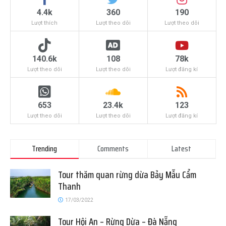
4.4k
360
190
Lượt thích
Lượt theo dõi
Lượt theo dõi
140.6k
108
78k
Lượt theo dõi
Lượt theo dõi
Lượt đăng kí
653
23.4k
123
Lượt theo dõi
Lượt theo dõi
Lượt đăng kí
Trending
Comments
Latest
Tour thăm quan rừng dừa Bảy Mẫu Cẩm
Thanh
17/03/2022
Tour Hội An – Rừng Dừa – Đà Nẵng